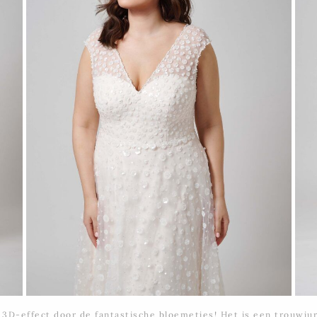
k 3D-effect door de fantastische bloemetjes! Het is een trouwjur