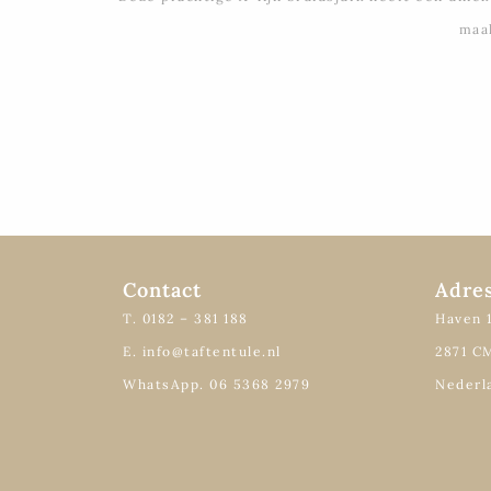
maa
Contact
Adre
T. 0182 – 381 188
Haven 
E. info@taftentule.nl
2871 C
WhatsApp. 06 5368 2979
Nederl