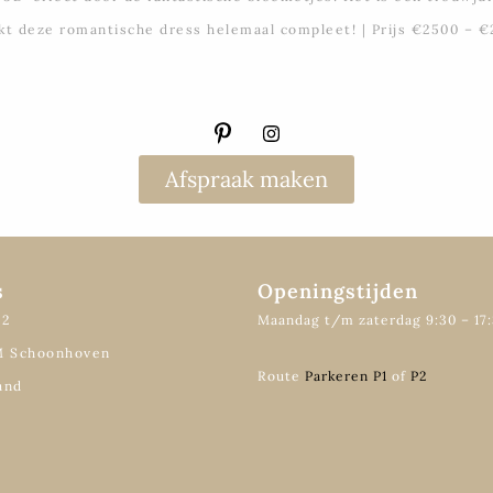
kt deze romantische dress helemaal compleet! | Prijs €2500 – €
Afspraak maken
s
Openingstijden
12
Maandag t/m zaterdag 9:30 – 17
M Schoonhoven
Route
Parkeren P1
of
P2
and