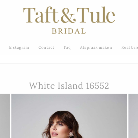
Instagram
Contact
Faq
Afspraak maken
Real bri
White Island 16552