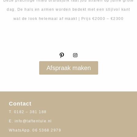
Deze prachtige fitted bruidsjurk laat jou stralen op jullie grote
dag. De hals en armen worden bedekt met een stijlvol kant
wat de look helemaal af maakt | Prijs €2000 – €2300
Afspraak maken
Contact
T. 0182 – 381 188
E. info@taftentule.nl
WhatsApp. 06 5368 2979