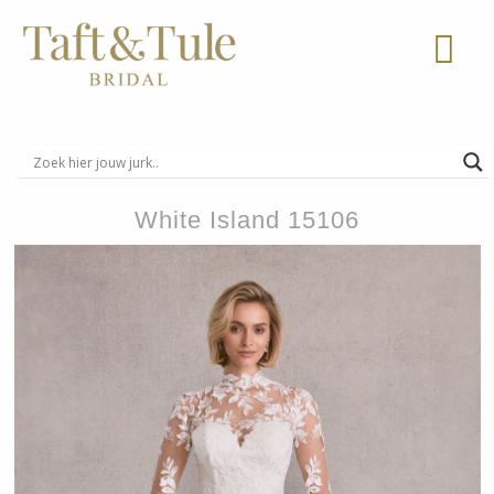
Ga
naar
de
inhoud
White Island 15106