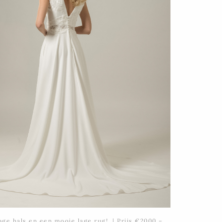
oge hals en een mooie lage rug! | Prijs €2000 –