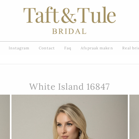
Instagram
Contact
Faq
Afspraak maken
Real bri
White Island 16847