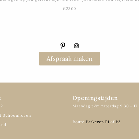
€2300
Afspraak maken
s
Openingstijden
12
Maandag t/m zaterdag 9:30 – 17
M Schoonhoven
Route
Parkeren P1
of
P2
and