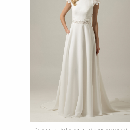
Deze romantische bruidsjurk zorgt ervoor dat a