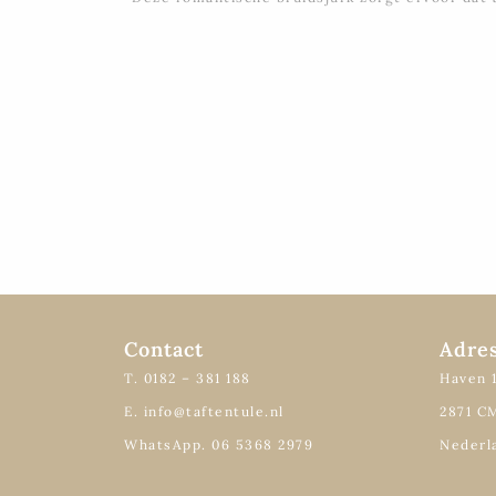
Contact
Adre
T. 0182 – 381 188
Haven 
E. info@taftentule.nl
2871 C
WhatsApp. 06 5368 2979
Nederl