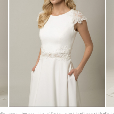
lle ogen op jou gericht zijn! De trouwjurk heeft een stijlvolle h