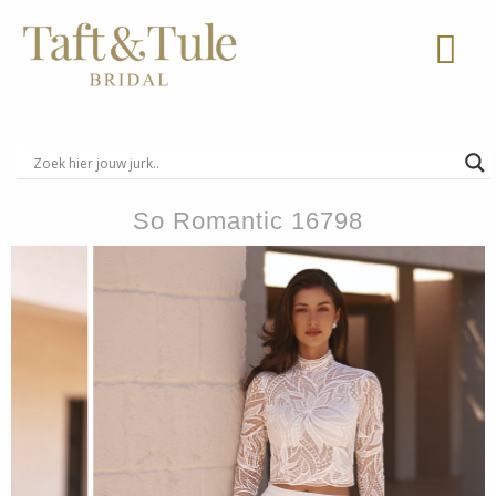
Ga
naar
de
inhoud
So Romantic 16798