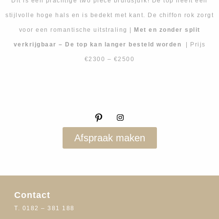
Dit is een prachtige two piece bruidsjurk! De top heeft een
stijlvolle hoge hals en is bedekt met kant. De chiffon rok zorgt
voor een romantische uitstraling |
Met en zonder split
verkrijgbaar – De top kan langer besteld worden
| Prijs
€2300 – €2500
Afspraak maken
Contact
T. 0182 – 381 188