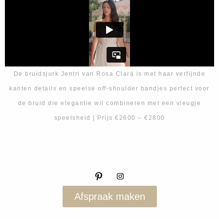
De bruidsjurk Jentri van Rosa Clará is met haar verfijnde
kanten details en speelse off-shoulder bandjes perfect voor
de bruid die elegantie wil combineren met een vleugje
speelsheid | Prijs €2600 – €2800
Afspraak maken