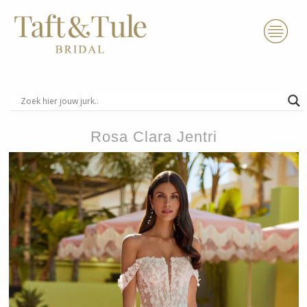
Ga
naar
de
inhoud
Rosa Clara Jentri