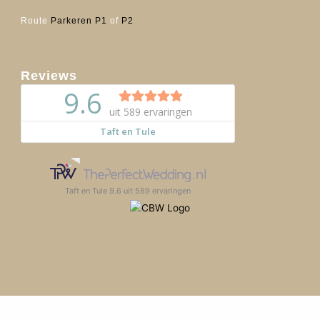
Route
Parkeren P1
of
P2
Reviews
Taft en Tule
9.6
uit
589
ervaringen