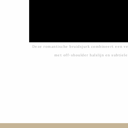
Deze romantische bruidsjurk combineert een ve
met off-shoulder halslijn en subtiele 