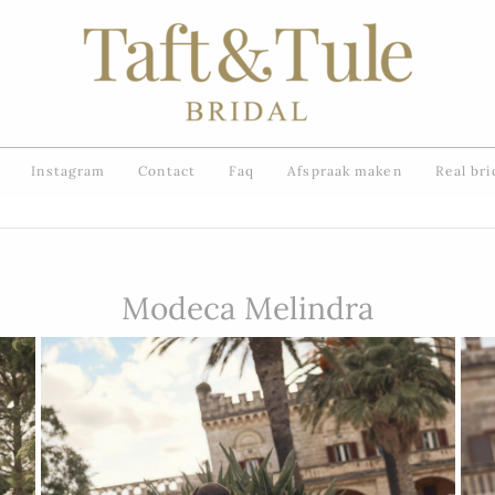
Instagram
Contact
Faq
Afspraak maken
Real bri
Modeca Melindra