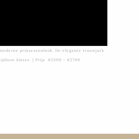
 moderne prinsessenlook. De elegante trouwjurk
 tijdloze klasse. | Prijs €2500 – €2700