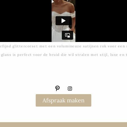
rfijnd glittercorset met een volumineuze satijnen rok voor een
glans is perfect voor de bruid die wil stralen met stijl, luxe en
Afspraak maken