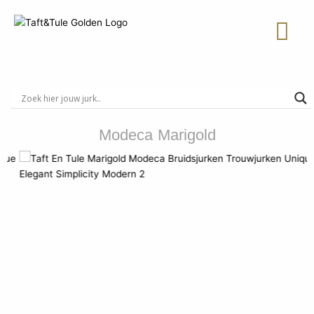
Ga
naar
de
inhoud
Modeca Marigold