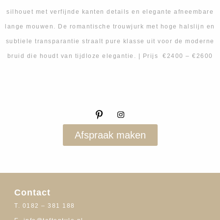
silhouet met verfijnde kanten details en elegante afneembare
lange mouwen. De romantische trouwjurk met hoge halslijn en
subtiele transparantie straalt pure klasse uit voor de moderne
bruid die houdt van tijdloze elegantie. | Prijs €2400 – €2600
Afspraak maken
Contact
T. 0182 – 381 188