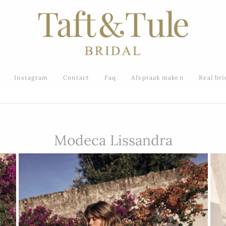
Instagram
Contact
Faq
Afspraak maken
Real bri
Modeca Lissandra