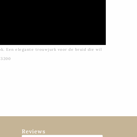
k. Een elegante trouwjurk voor de bruid die wil
€3200
Reviews