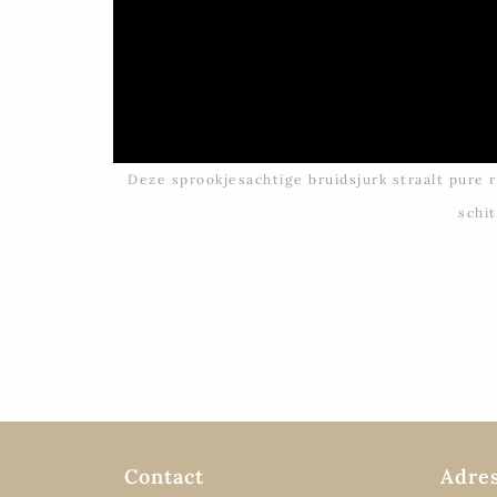
Deze sprookjesachtige bruidsjurk straalt pure 
schit
Contact
Adre