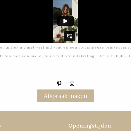
romantiek uit met verfijnd kant en een volumineuze prinsessenro
teren met een luxueuze en tijdloze uitstraling. | Prijs €3000 – 
Afspraak maken
s
Openingstijden