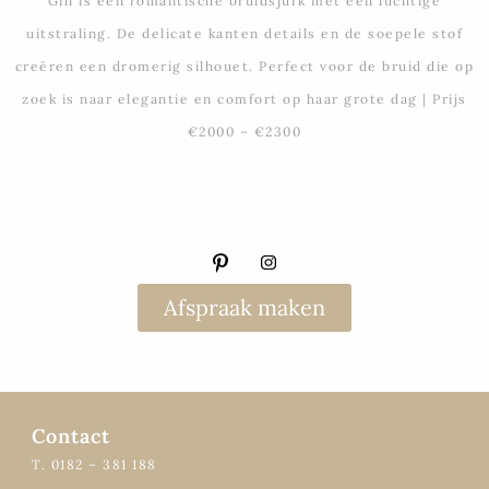
Gill is een romantische bruidsjurk met een luchtige
uitstraling. De delicate kanten details en de soepele stof
creëren een dromerig silhouet. Perfect voor de bruid die op
zoek is naar elegantie en comfort op haar grote dag | Prijs
€2000 – €2300
Afspraak maken
Contact
T. 0182 – 381 188