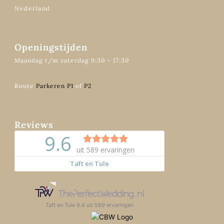
Nederland
Openingstijden
Maandag t/m zaterdag 9:30 – 17:30
Route
Parkeren P1
of
P2
Reviews
Taft en Tule
9.6
uit
589
ervaringen