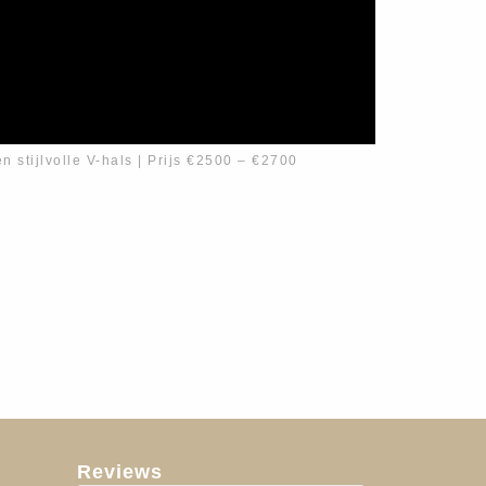
en stijlvolle V-hals | Prijs €2500 – €2700
Reviews