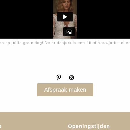
en op jullie grote dag! De bruidsjurk is een fitted trouwjurk met e
Afspraak maken
s
Openingstijden