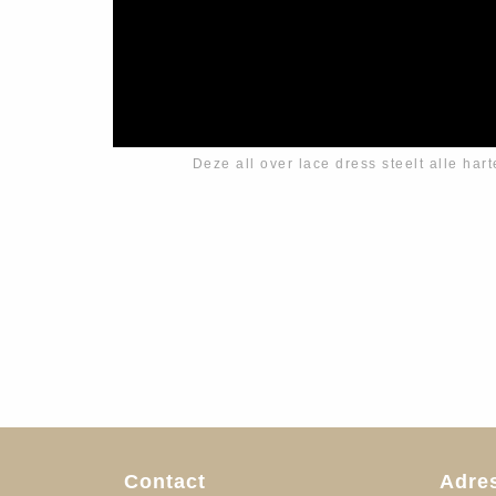
Deze all over lace dress steelt alle hart
Contact
Adre