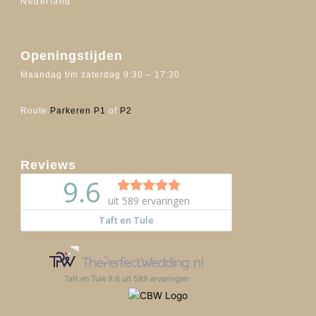
Nederland
Openingstijden
Maandag t/m zaterdag 9:30 – 17:30
Route
Parkeren P1
of
P2
Reviews
Taft en Tule
9.6
uit
589
ervaringen