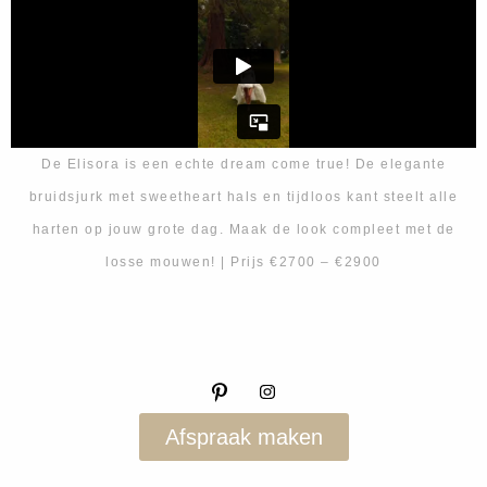
De Elisora is een echte dream come true! De elegante
bruidsjurk met sweetheart hals en tijdloos kant steelt alle
harten op jouw grote dag. Maak de look compleet met de
losse mouwen! | Prijs €2700 – €2900
Afspraak maken