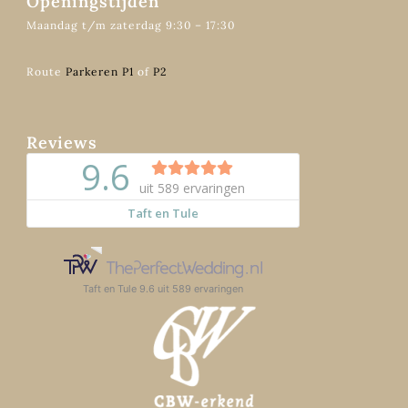
Openingstijden
Maandag t/m zaterdag 9:30 – 17:30
Route
Parkeren P1
of
P2
Reviews
Taft en Tule
9.6
uit
589
ervaringen