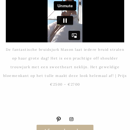
De fantastische bruidsjurk Mason laat iedere bruid stralen
op haar grote dag! Het is een prachtige off shoulder
trouwjurk met een sweetheart neklijn. Het geweldige
bloemenkant op het tulle maakt deze look helemaal af! | Prijs
€2500 – €2700