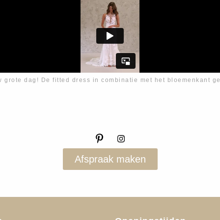
w grote dag! De fitted dress in combinatie met het bloemenkant ge
Afspraak maken