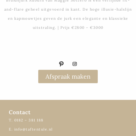
Bruidsjurk Auburn van Maggie Sottero is een verfijnde fit-
and-flare geheel uitgevoerd in kant. De hoge illusie-halslijn
en kapmouwtjes geven de jurk een elegante en klassieke
uitstraling. | Prijs €2800 – €3000
Afspraak maken
Contact
T. 0182 – 381 188
E. info@taftentule.nl