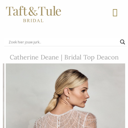
Ga
naar
de
inhoud
Catherine Deane | Bridal Top Deacon