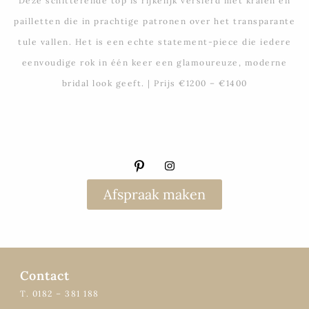
Deze schitterende top is rijkelijk versierd met kralen en
pailletten die in prachtige patronen over het transparante
tule vallen. Het is een echte statement-piece die iedere
eenvoudige rok in één keer een glamoureuze, moderne
bridal look geeft. | Prijs €1200 – €1400
Afspraak maken
Contact
T. 0182 – 381 188